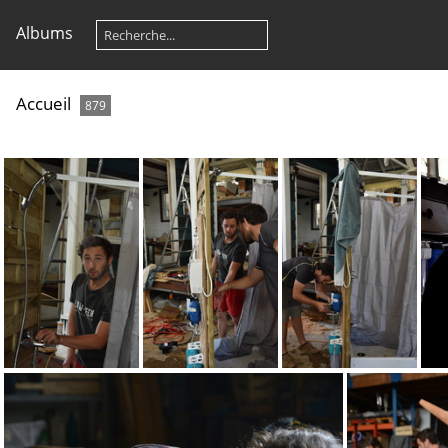
Albums
Accueil
879