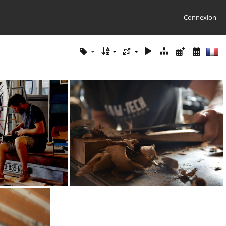
Connexion