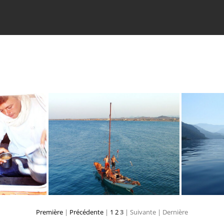
Première
|
Précédente
|
1
2
3
| Suivante
| Dernière