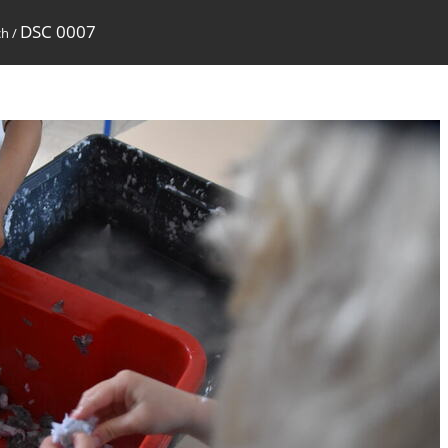
DSC 0007
ch
/