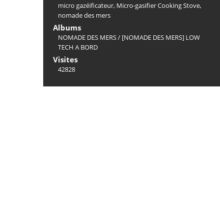
micro gazéificateur
,
Micro-gasifier Cooking Stove
,
nomade des mers
Albums
NOMADE DES MERS
/
[NOMADE DES MERS] LOW
TECH A BORD
Visites
42828