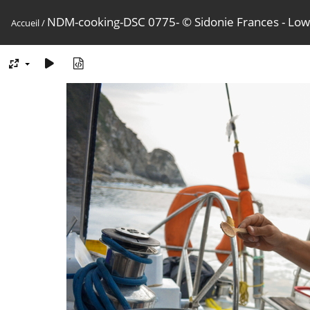
NDM-cooking-DSC 0775- © Sidonie Frances - Low
Accueil
/