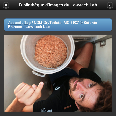
Bibliothèque d'images du Low-tech Lab
Accueil
/
Tag
/
NDM-DryToilets-IMG 6937 © Sidonie
Frances - Low-tech Lab