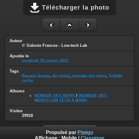
Télécharger la photo
Auteur
© Sidonie Frances - Low-tech Lab
Ajoutée le
vendredi 29 janvier 2021
Tags
Banque Image
,
dry toilet
,
nomade des mers
,
Toilette
seche
Albums
NOMADE DES MERS
/
[NOMADE DES
MERS] LOW TECH A BORD
Visites
29918
Propulsé par
Piwigo
Affichage :
Mobile
|
Classique