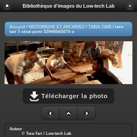
Bibliothèque d'images du Low-tech Lab
Accueil
/
HISTORIQUE ET ARCHIVES
/
TARA-TARI
/
tara-
tari 7-strat-pont 32948565075 o
Télécharger la photo
Auteur
© Tara-Tari / Low-tech Lab