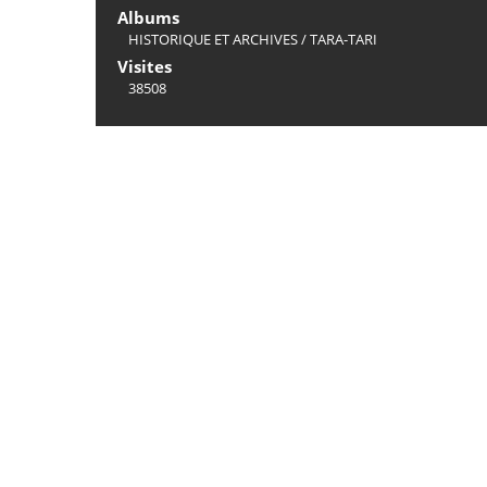
Albums
HISTORIQUE ET ARCHIVES
/
TARA-TARI
Visites
38508