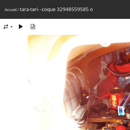
tara-tari- -coque 32948559585 o
Accueil
/