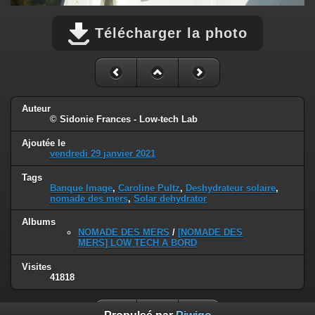
Télécharger la photo
Auteur
© Sidonie Frances - Low-tech Lab
Ajoutée le
vendredi 29 janvier 2021
Tags
Banque Image
,
Caroline Pultz
,
Deshydrateur solaire
,
nomade des mers
,
Solar dehydrator
Albums
NOMADE DES MERS
/
[NOMADE DES
MERS] LOW TECH A BORD
Visites
41818