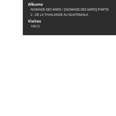
Albums
NOMADE DES MERS
/
[NOMADE DES MERS] PARTIE
2 - DE LA THAILANDE AU GUATEMALA
Visites
19515