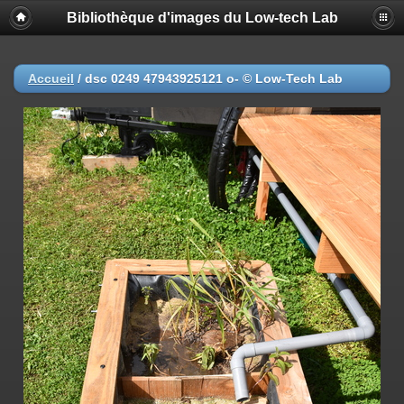
Bibliothèque d'images du Low-tech Lab
Accueil
/
dsc 0249 47943925121 o- © Low-Tech Lab