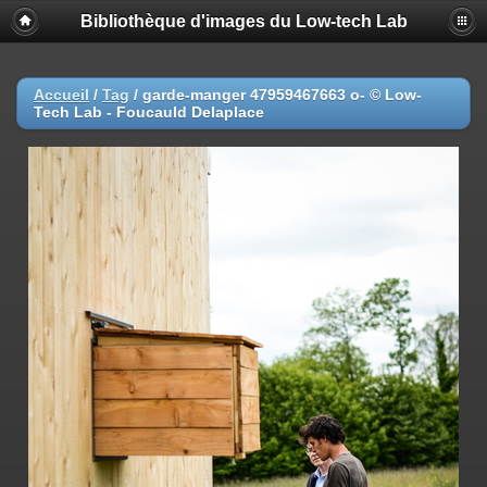
Bibliothèque d'images du Low-tech Lab
Accueil
/
Tag
/
garde-manger 47959467663 o- © Low-
Tech Lab - Foucauld Delaplace