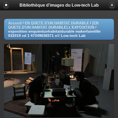
Bibliothèque d'images du Low-tech Lab
Accueil
/
EN QUETE D'UN HABITAT DURABLE
/
[EN
QUETE D'UN HABITAT DURABLE] L'EXPOSITION
/
exposition enqutedunhabitatdurable makerfairelille
032019 cd 1 47349636571 o© Low-tech Lab