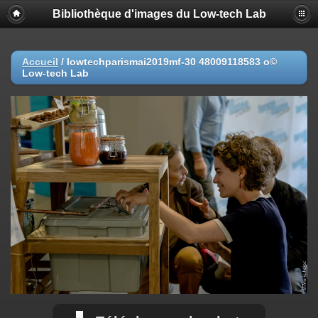
Bibliothèque d'images du Low-tech Lab
Accueil
/
lowtechparismai2019mf-30 48009118583 o©
Low-tech Lab