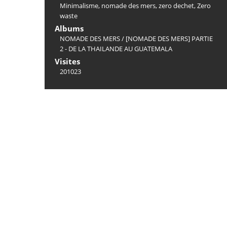
Minimalisme
,
nomade des mers
,
zero dechet
,
Zero
waste
Albums
NOMADE DES MERS
/
[NOMADE DES MERS] PARTIE
2 - DE LA THAILANDE AU GUATEMALA
Visites
201023