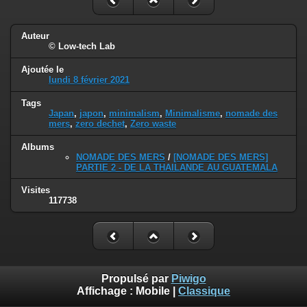
Auteur
© Low-tech Lab
Ajoutée le
lundi 8 février 2021
Tags
Japan
,
japon
,
minimalism
,
Minimalisme
,
nomade des
mers
,
zero dechet
,
Zero waste
Albums
NOMADE DES MERS
/
[NOMADE DES MERS]
PARTIE 2 - DE LA THAILANDE AU GUATEMALA
Visites
117738
Propulsé par
Piwigo
Affichage :
Mobile
|
Classique