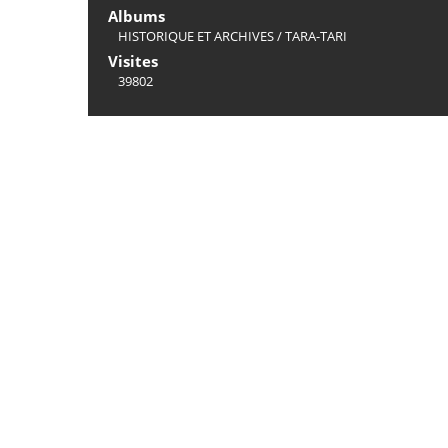
Albums
HISTORIQUE ET ARCHIVES
/
TARA-TARI
Visites
39802