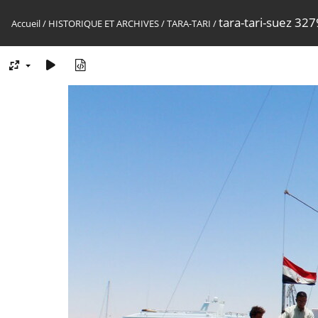
tara-tari-suez 3
Accueil
/
HISTORIQUE ET ARCHIVES
/
TARA-TARI
/