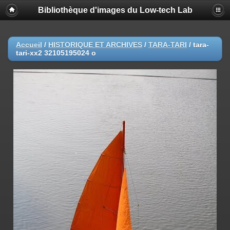
Bibliothèque d'images du Low-tech Lab
Accueil
/
HISTORIQUE ET ARCHIVES
/
TARA-TARI
/
tara-
tari-xx2 32105195024 o