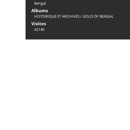
Bengal
Albums
HISTORIQUE ET ARCHIVES
/
GOLD OF BENGAL
Visites
42140