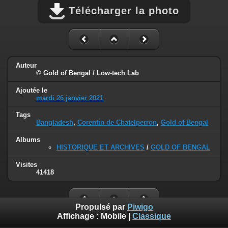
Télécharger la photo
Auteur
© Gold of Bengal / Low-tech Lab
Ajoutée le
mardi 26 janvier 2021
Tags
Bangladesh
,
Corentin de Chatelperron
,
Gold of Bengal
Albums
HISTORIQUE ET ARCHIVES
/
GOLD OF BENGAL
Visites
41418
Propulsé par
Piwigo
Affichage :
Mobile
|
Classique