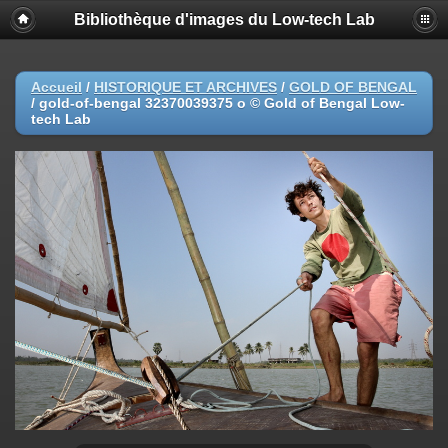
Bibliothèque d'images du Low-tech Lab
Accueil
/
HISTORIQUE ET ARCHIVES
/
GOLD OF BENGAL
/
gold-of-bengal 32370039375 o © Gold of Bengal Low-
tech Lab