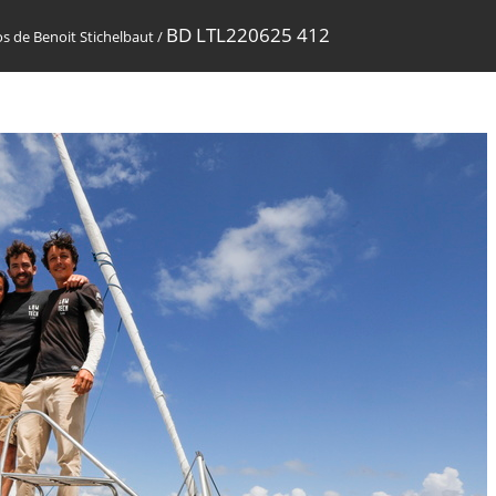
BD LTL220625 412
s de Benoit Stichelbaut
/