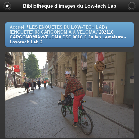
Bibliothèque d'images du Low-tech Lab
Accueil
/
LES ENQUETES DU LOW-TECH LAB
/
[ENQUETE] 08 CARGONOMIA & VELOMA
/
202110
CARGONOMIAxVELOMA DSC 0016 © Julien Lemaistre -
Low-tech Lab 2