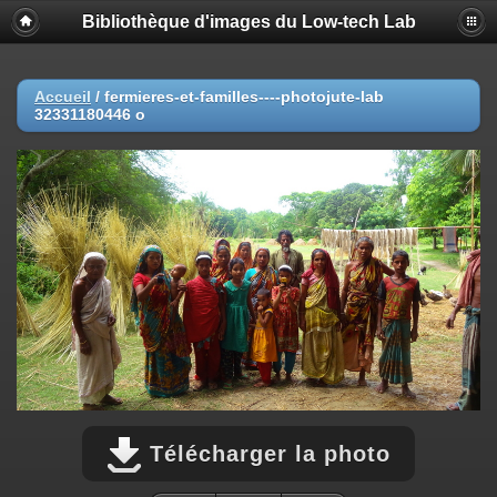
Bibliothèque d'images du Low-tech Lab
Accueil
/
fermieres-et-familles----photojute-lab
32331180446 o
Télécharger la photo