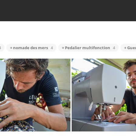
4
+ nomade des mers
4
+ Pedalier multifonction
4
+ Gue