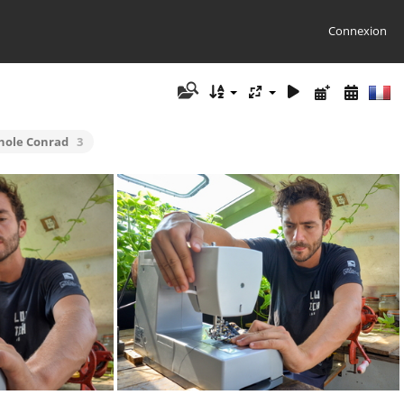
Connexion
nole Conrad
3