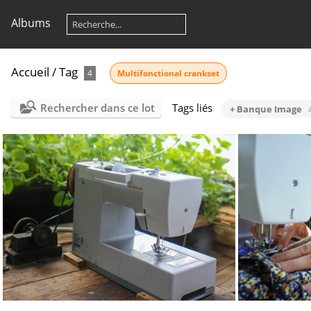
Albums
Accueil
/
Tag
4
Multifonctional crankset
Rechercher dans ce lot
Tags liés
+ Banque Image