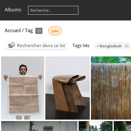
Albums
Accueil
/
Tag
23
jute
Rechercher dans ce lot
Tags liés
+ Bangladesh
23