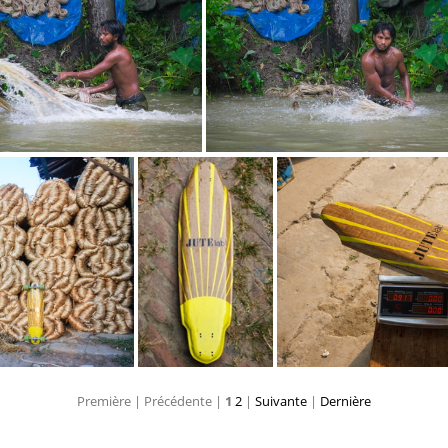
sechange-des-fibres-golden-fibers---valenti-morel 31993323980 o
rouissage --photojute-lab 32
ouvrier-nettoyant-la-fibre-port-retting---valentin-morel 32331450776 o
Première |
Précédente |
1
2
|
Suivante
|
Dernière