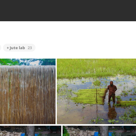
+ Jute lab
23