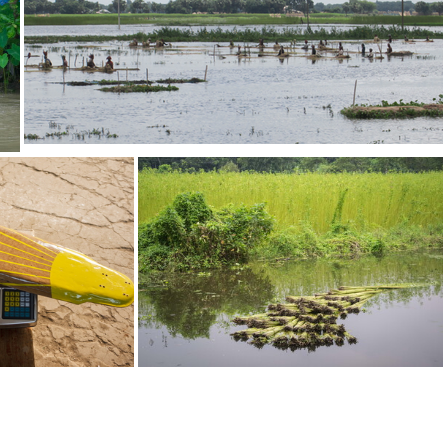
250103541 o
rescue-board-en-fibre-de-jute 29656954427 o
nettoyage-fibres-de-jute-port-retting---valentin-morel 32370502725 o
magnifique-panorama-rouissage---jute-lab 31993324940 o