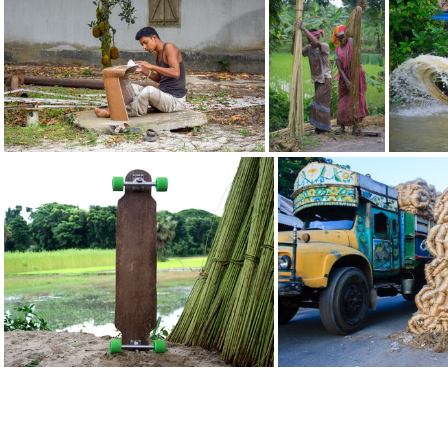
tissu-joran-cc-via 32331866816 o
stool-prototype-ccvia 32370927835 o
ralisation-du-tabouret-toul-stool 43685414025 o
ouvrier-separation-fibre-et-stck---valentin-morel 31527864034 o