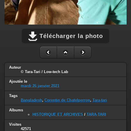
Télécharger la photo
Auteur
© Tara-Tari / Low-tech Lab
Ajoutée le
mardi 26 janvier 2021
Tags
Bangladesh
,
Corentin de Chatelperron
,
Tara-tari
Albums
HISTORIQUE ET ARCHIVES
/
TARA-TARI
Visites
42571