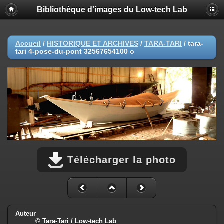
Bibliothèque d'images du Low-tech Lab
Accueil
/
HISTORIQUE ET ARCHIVES
/
TARA-TARI
/
tara-
tari 4-pose-du-pont 32567654100 o
Télécharger la photo
Auteur
© Tara-Tari / Low-tech Lab