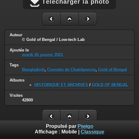
Télécharger la photo
Auteur
© Gold of Bengal / Low-tech Lab
Ajoutée le
mardi 26 janvier 2021
Tags
Bangladesh
,
Corentin de Chatelperron
,
Gold of Bengal
Albums
HISTORIQUE ET ARCHIVES
/
GOLD OF BENGAL
Visites
42800
Propulsé par
Piwigo
Affichage :
Mobile
|
Classique