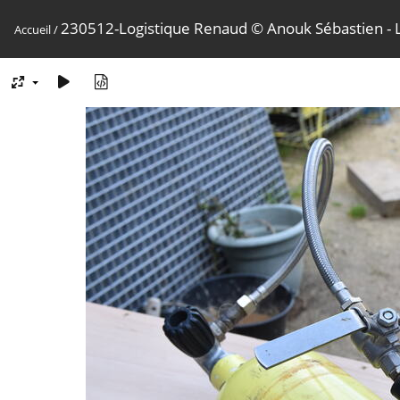
230512-Logistique Renaud © Anouk Sébastien -
Accueil
/